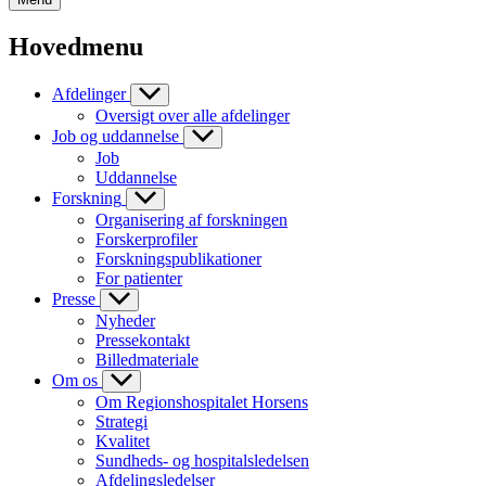
Hovedmenu
Afdelinger
Oversigt over alle afdelinger
Job og uddannelse
Job
Uddannelse
Forskning
Organisering af forskningen
Forskerprofiler
Forskningspublikationer
For patienter
Presse
Nyheder
Pressekontakt
Billedmateriale
Om os
Om Regionshospitalet Horsens
Strategi
Kvalitet
Sundheds- og hospitalsledelsen
Afdelingsledelser