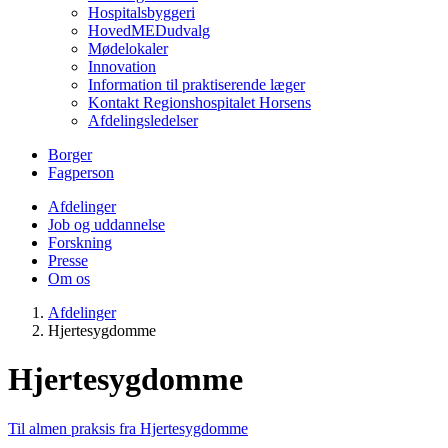
Hospitalsbyggeri
HovedMEDudvalg
Mødelokaler
Innovation
Information til praktiserende læger
Kontakt Regionshospitalet Horsens
Afdelingsledelser
Borger
Fagperson
Afdelinger
Job og uddannelse
Forskning
Presse
Om os
Afdelinger
Hjertesygdomme
Hjertesygdomme
Til almen praksis fra Hjertesygdomme