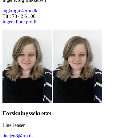
Inger Krog-Mikkelsen
ingkrogm@rm.dk
Tlf.: 78 42 61 06
Ingers Pure profil
Forskningssekretær
Line Jensen
linejen8@rm.dk