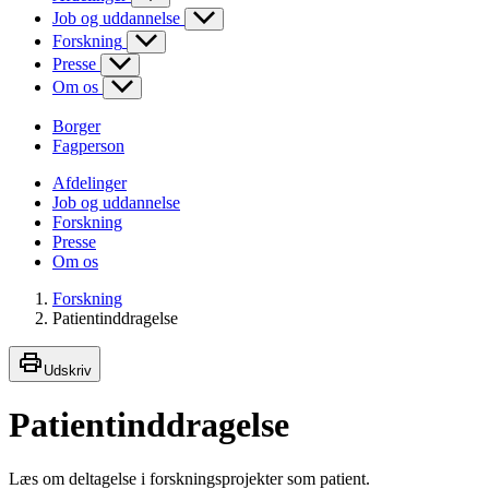
Job og uddannelse
Forskning
Presse
Om os
Borger
Fagperson
Afdelinger
Job og uddannelse
Forskning
Presse
Om os
Forskning
Patientinddragelse
Udskriv
Patientinddragelse
Læs om deltagelse i forskningsprojekter som patient.