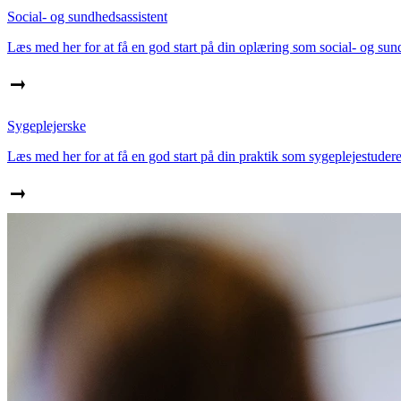
Social- og sundhedsassistent
Læs med her for at få en god start på din oplæring som social- og sund
Sygeplejerske
Læs med her for at få en god start på din praktik som sygeplejestuder