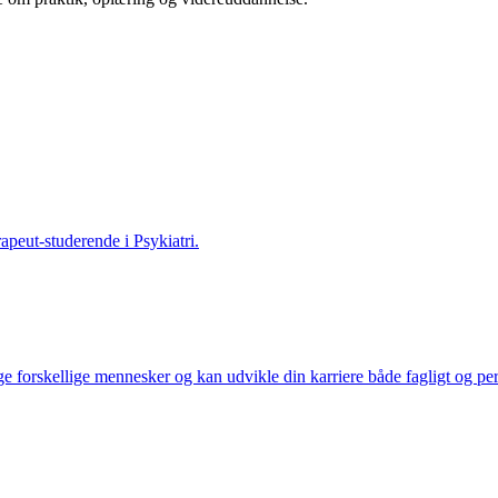
apeut-studerende i Psykiatri.
e forskellige mennesker og kan udvikle din karriere både fagligt og per