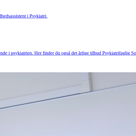
hedsassistent i Psykiatri.
ende i psykiatrien. Her finder du også det årlige tilbud Psykiatrifagli