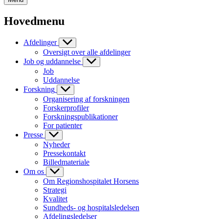
Hovedmenu
Afdelinger
Oversigt over alle afdelinger
Job og uddannelse
Job
Uddannelse
Forskning
Organisering af forskningen
Forskerprofiler
Forskningspublikationer
For patienter
Presse
Nyheder
Pressekontakt
Billedmateriale
Om os
Om Regionshospitalet Horsens
Strategi
Kvalitet
Sundheds- og hospitalsledelsen
Afdelingsledelser