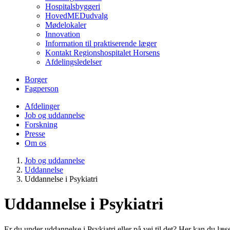
Hospitalsbyggeri
HovedMEDudvalg
Mødelokaler
Innovation
Information til praktiserende læger
Kontakt Regionshospitalet Horsens
Afdelingsledelser
Borger
Fagperson
Afdelinger
Job og uddannelse
Forskning
Presse
Om os
Job og uddannelse
Uddannelse
Uddannelse i Psykiatri
Uddannelse i Psykiatri
Er du under uddannelse i Psykiatri eller på vej til det? Her kan du l