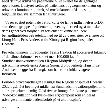
Med det nye udstyr vil patienterne blive skånet for de gentagne
operationer. Udstyret sættes på patientens bugvægsmuskulatur og
udøver et kontinuerligt træk, så muskulaturen afslappes, og
bughulen kan sys sammen langt hurtigere.
- Vi ser et stort potentiale i at forkorte de lange indlæggelsesforløb,
som denne gruppe af patienter oplever, og dermed også mindske
deres gener ved forløbet. Vi forventer at kunne reducere
behandlingstiden betragteligt med op til 23 dage, siger overlæge og
kirurg Hans Friis Andersen fra Kirurgi på Regionshospitalet
Horsens.
Prøvehandlingen 'Intraoperativ FascieTraktion til accelereret lukning
af det åbne abdomen' er støttet med 100.000 kr. af
Sundhedsinnovationspuljen i Region Midtjylland, og det er
udviklingssygeplejerske Anette Søgaard og overlæge Hans Friis-
Andersen, begge fra Kirurgi, som har været initiativtagere til
indsatsen.
Foruden prøvehandlingen i Kirurgi har Regionshospitalet Horsens i
2022 også fået bevilliget midler fra Sundhedsinnovationspuljen til to
andre projekter, nemlig 'Udskrivelseslounge for akutte patienter' og
'Videokonsultation ved fysio- eller ergoterapeut som en del af
udvalgte ambulante patientforløb på et akuthospital'.