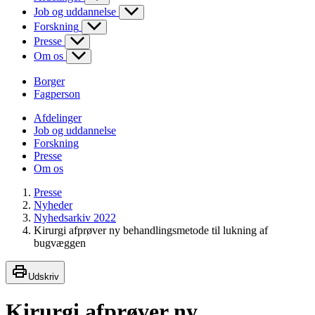
Job og uddannelse
Forskning
Presse
Om os
Borger
Fagperson
Afdelinger
Job og uddannelse
Forskning
Presse
Om os
Presse
Nyheder
Nyhedsarkiv 2022
Kirurgi afprøver ny behandlingsmetode til lukning af
bugvæggen
Udskriv
Kirurgi afprøver ny