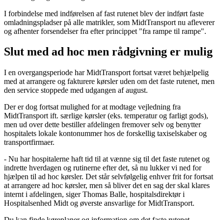
I forbindelse med indførelsen af fast rutenet blev der indført faste
omladningspladser på alle matrikler, som MidtTransport nu afleverer
og afhenter forsendelser fra efter princippet "fra rampe til rampe".
Slut med ad hoc men rådgivning er mulig
I en overgangsperiode har MidtTransport fortsat været behjælpelig
med at arrangere og fakturere kørsler uden om det faste rutenet, men
den service stoppede med udgangen af august.
Der er dog fortsat mulighed for at modtage vejledning fra
MidtTransport ift. særlige kørsler (eks. temperatur og farligt gods),
men ud over dette bestiller afdelingen fremover selv og benytter
hospitalets lokale kontonummer hos de forskellig taxiselskaber og
transportfirmaer.
- Nu har hospitalerne haft tid til at vænne sig til det faste rutenet og
indrette hverdagen og rutinerne efter det, så nu lukker vi ned for
hjælpen til ad hoc kørsler. Det står selvfølgelig enhver frit for fortsat
at arrangere ad hoc kørsler, men så bliver det en sag der skal klares
internt i afdelingen, siger Thomas Balle, hospitalsdirektør i
Hospitalsenhed Midt og øverste ansvarlige for MidtTransport.
Du kan finde køreplaner og information om det faste rutenet