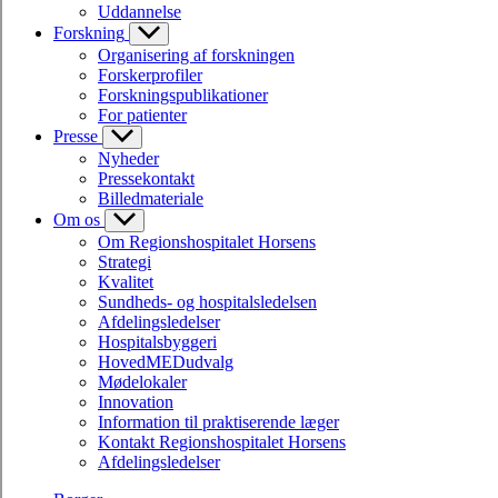
Uddannelse
Forskning
Organisering af forskningen
Forskerprofiler
Forskningspublikationer
For patienter
Presse
Nyheder
Pressekontakt
Billedmateriale
Om os
Om Regionshospitalet Horsens
Strategi
Kvalitet
Sundheds- og hospitalsledelsen
Afdelingsledelser
Hospitalsbyggeri
HovedMEDudvalg
Mødelokaler
Innovation
Information til praktiserende læger
Kontakt Regionshospitalet Horsens
Afdelingsledelser