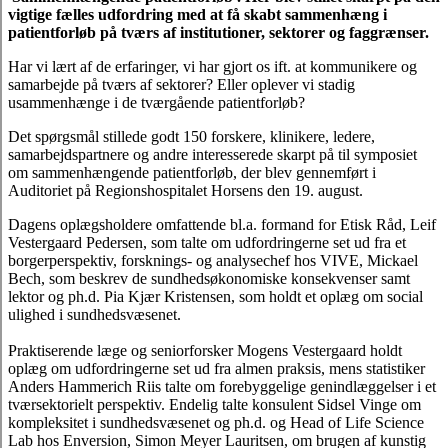
vigtige fælles udfordring med at få skabt sammenhæng i
patientforløb på tværs af institutioner, sektorer og faggrænser.
Har vi lært af de erfaringer, vi har gjort os ift. at kommunikere og
samarbejde på tværs af sektorer? Eller oplever vi stadig
usammenhænge i de tværgående patientforløb?
Det spørgsmål stillede godt 150 forskere, klinikere, ledere,
samarbejdspartnere og andre interesserede skarpt på til symposiet
om sammenhængende patientforløb, der blev gennemført i
Auditoriet på Regionshospitalet Horsens den 19. august.
Dagens oplægsholdere omfattende bl.a. formand for Etisk Råd, Leif
Vestergaard Pedersen, som talte om udfordringerne set ud fra et
borgerperspektiv, forsknings- og analysechef hos VIVE, Mickael
Bech, som beskrev de sundhedsøkonomiske konsekvenser samt
lektor og ph.d. Pia Kjær Kristensen, som holdt et oplæg om social
ulighed i sundhedsvæsenet.
Praktiserende læge og seniorforsker Mogens Vestergaard holdt
oplæg om udfordringerne set ud fra almen praksis, mens statistiker
Anders Hammerich Riis talte om forebyggelige genindlæggelser i et
tværsektorielt perspektiv. Endelig talte konsulent Sidsel Vinge om
kompleksitet i sundhedsvæsenet og ph.d. og Head of Life Science
Lab hos Enversion, Simon Meyer Lauritsen, om brugen af kunstig