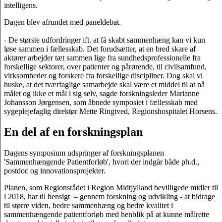
intelligens.
Dagen blev afrundet med paneldebat.
- De største udfordringer ift. at få skabt sammenhæng kan vi kun
løse sammen i fællesskab. Det forudsætter, at en bred skare af
aktører arbejder tæt sammen lige fra sundhedsprofessionelle fra
forskellige sektorer, over patienter og pårørende, til civilsamfund,
virksomheder og forskere fra forskellige discipliner. Dog skal vi
huske, at det tværfaglige samarbejde skal være et middel til at nå
målet og ikke et mål i sig selv, sagde forskningsleder Marianne
Johansson Jørgensen, som åbnede symposiet i fællesskab med
sygeplejefaglig direktør Mette Ringtved, Regionshospitalet Horsens.
En del af en forskningsplan
Dagens symposium udspringer af forskningsplanen
'Sammenhængende Patientforløb', hvori der indgår både ph.d.,
postdoc og innovationsprojekter.
Planen, som Regionsrådet i Region Midtjylland bevilligede midler til
i 2018, har til hensigt – gennem forskning og udvikling - at bidrage
til større viden, bedre sammenhæng og bedre kvalitet i
sammenhængende patientforløb med henblik på at kunne målrette