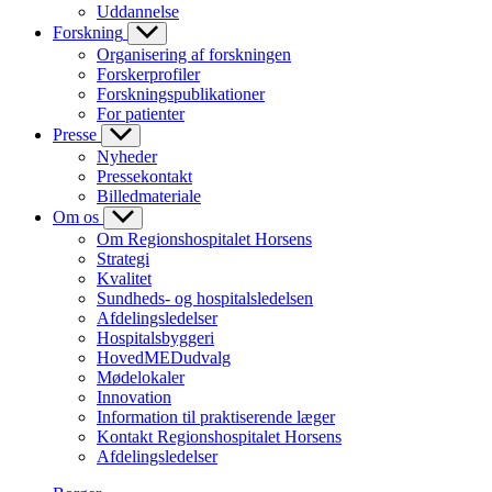
Uddannelse
Forskning
Organisering af forskningen
Forskerprofiler
Forskningspublikationer
For patienter
Presse
Nyheder
Pressekontakt
Billedmateriale
Om os
Om Regionshospitalet Horsens
Strategi
Kvalitet
Sundheds- og hospitalsledelsen
Afdelingsledelser
Hospitalsbyggeri
HovedMEDudvalg
Mødelokaler
Innovation
Information til praktiserende læger
Kontakt Regionshospitalet Horsens
Afdelingsledelser