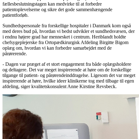
fællesbeslutningstagen kan medvirke til at forbedre
patientoplevelserne og sikre det gode sammenhængende
patientforløb.
Sundhedspersonale fra forskellige hospitaler i Danmark kom også
med deres bud på, hvordan vi bedst udvikler et sundhedsvæsen, der
i endnu højere grad har mennesket i centrum. Heriblandt holdte
chefsygeplejerske fra Ortopædkirurgisk Afdeling Birgitte Bigom
oplæg om, hvordan vi kan forbedre samarbejdet med de
pårørerende.
- Dagen var præget af et stort engagement fra både oplægsholdere
og deltagere. Det var meget inspirerende at høre om de forskellige
tilgange til patient- og pårørendeinddragelse. Ligesom det var meget
inspirerende at høre, hvilke ideer klinikerne tog med tilbage til egen
afdeling, siger kvalitetskonsulent Anne Kirstine Revsbeck.