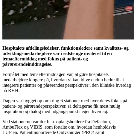
Hospitalets afdelingsledelser, funktionsledere samt kvalitets- og
udviklingsmedarbejdere var i sidste uge inviteret til en
temaeftermiddag med fokus på patient- og
pårørerendeinddragelse.
Formålet med temaeftermiddagen var, at gøre hospitalets
medarbejdere klogere på, hvordan vi kan blive endnu bedre til at
integrere patienter og pårørendes perspektiver i den kliniske hverdag
på RHH.
Dagen var bygget op omkring 6 stationer med hver deres fokus på
patient- og pårørendeperspektiver, så deltagerne fik mest mulig
inspiration og dialog med udgangspunkt i egen hverdag.
Ved stationerne var der bl.a. oplægsholdere fra Defactum,
AmbuFlex og VIBIS, som fortalte om, hvordan henholdsvis
LUP'en, Patientrapporterede Oplysninger (PRO) samt