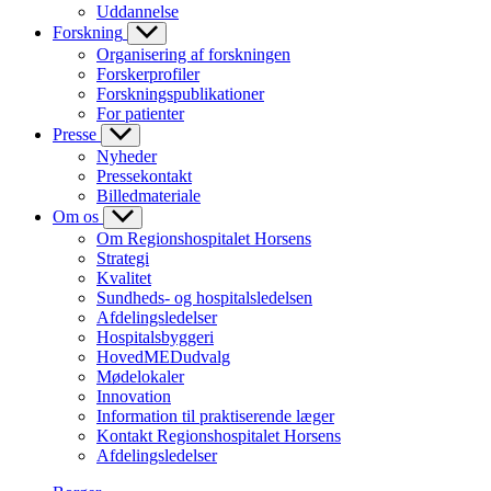
Uddannelse
Forskning
Organisering af forskningen
Forskerprofiler
Forskningspublikationer
For patienter
Presse
Nyheder
Pressekontakt
Billedmateriale
Om os
Om Regionshospitalet Horsens
Strategi
Kvalitet
Sundheds- og hospitalsledelsen
Afdelingsledelser
Hospitalsbyggeri
HovedMEDudvalg
Mødelokaler
Innovation
Information til praktiserende læger
Kontakt Regionshospitalet Horsens
Afdelingsledelser