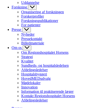
Uddannelse
Forskning
Organisering af forskningen
Forskerprofiler
Forskningspublikationer
For patienter
Presse
Nyheder
Pressekontakt
Billedmateriale
Om os
Om Regionshospitalet Horsens
Strategi
Kvalitet
Sundheds- og hospitalsledelsen
Afdelingsledelser
Hospitalsbyggeri
HovedMEDudvalg
Mødelokaler
Innovation
Information til praktiserende læger
Kontakt Regionshospitalet Horsens
Afdelingsledelser