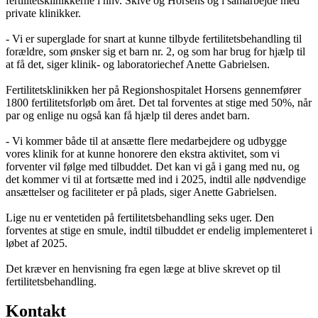
fertilitetsklinikkerne i hhv. Skive og Horsens og i samarbejde med
private klinikker.
- Vi er superglade for snart at kunne tilbyde fertilitetsbehandling til
forældre, som ønsker sig et barn nr. 2, og som har brug for hjælp til
at få det, siger klinik- og laboratoriechef Anette Gabrielsen.
Fertilitetsklinikken her på Regionshospitalet Horsens gennemfører
1800 fertilitetsforløb om året. Det tal forventes at stige med 50%, når
par og enlige nu også kan få hjælp til deres andet barn.
- Vi kommer både til at ansætte flere medarbejdere og udbygge
vores klinik for at kunne honorere den ekstra aktivitet, som vi
forventer vil følge med tilbuddet. Det kan vi gå i gang med nu, og
det kommer vi til at fortsætte med ind i 2025, indtil alle nødvendige
ansættelser og faciliteter er på plads, siger Anette Gabrielsen.
Lige nu er ventetiden på fertilitetsbehandling seks uger. Den
forventes at stige en smule, indtil tilbuddet er endelig implementeret i
løbet af 2025.
Det kræver en henvisning fra egen læge at blive skrevet op til
fertilitetsbehandling.
Kontakt