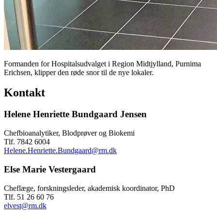
Formanden for Hospitalsudvalget i Region Midtjylland, Purnima
Erichsen, klipper den røde snor til de nye lokaler.
Kontakt
Helene Henriette Bundgaard Jensen
Chefbioanalytiker, Blodprøver og Biokemi
Tlf. 7842 6004
Helene.Henriette.Bundgaard@rm.dk
Else Marie Vestergaard
Cheflæge, forskningsleder, akademisk koordinator, PhD
Tlf. 51 26 60 76
elvest@rm.dk