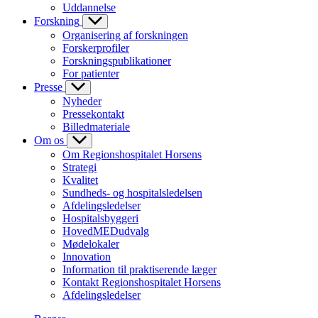
Uddannelse
Forskning
Organisering af forskningen
Forskerprofiler
Forskningspublikationer
For patienter
Presse
Nyheder
Pressekontakt
Billedmateriale
Om os
Om Regionshospitalet Horsens
Strategi
Kvalitet
Sundheds- og hospitalsledelsen
Afdelingsledelser
Hospitalsbyggeri
HovedMEDudvalg
Mødelokaler
Innovation
Information til praktiserende læger
Kontakt Regionshospitalet Horsens
Afdelingsledelser