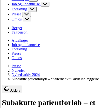
Job og uddannelse
Forskning
Presse
Om os
Borger
Fagperson
Afdelinger
Job og uddannelse
Forskning
Presse
Om os
Presse
Nyheder
Nyhedsarkiv 2024
Subakutte patientforløb – et alternativ til akut indlæggelse
Udskriv
Subakutte patientforløb – et