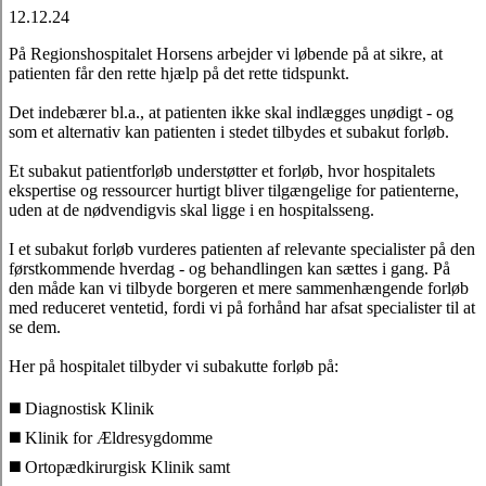
12.12.24
På Regionshospitalet Horsens arbejder vi løbende på at sikre, at
patienten får den rette hjælp på det rette tidspunkt.
Det indebærer bl.a., at patienten ikke skal indlægges unødigt - og
som et alternativ kan patienten i stedet tilbydes et subakut forløb.
Et subakut patientforløb understøtter et forløb, hvor hospitalets
ekspertise og ressourcer hurtigt bliver tilgængelige for patienterne,
uden at de nødvendigvis skal ligge i en hospitalsseng.
I et subakut forløb vurderes patienten af relevante specialister på den
førstkommende hverdag - og behandlingen kan sættes i gang. På
den måde kan vi tilbyde borgeren et mere sammenhængende forløb
med reduceret ventetid, fordi vi på forhånd har afsat specialister til at
se dem.
Her på hospitalet tilbyder vi subakutte forløb på:
◼️ Diagnostisk Klinik
◼️ Klinik for Ældresygdomme
◼️ Ortopædkirurgisk Klinik samt