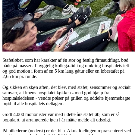
Stafetløbet, som har karakter af én stor og festlig firmaudflugt, bød
både på masser af hyggelig kollega-tid i og omkring hospitalets telt
og god motion i form af en 5 km lang gåtur eller en løbestafet på
2,65 km pr. runde.
Og sikken en skøn aften, det blev, med stafet, sensommer og socialt
samvær, alt imens hospitalet køkken - med god hjælp fra
hospitalsledelsen - vendte pølser på grillen og uddelte hjemmebagte
brød til alle hospitalets deltagere.
Godt 4.000 motionister var med i dette års stafetløb, som er så
populært, at arrangerede igen i år måtte melde alt udsolgt.
På billederne (nederst) er det bl.a. Akutafdelingen repræsenteret ved