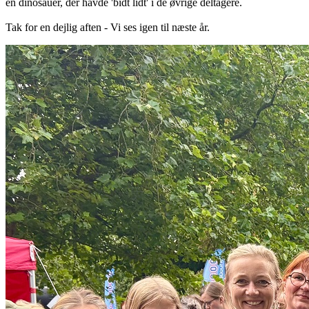
en dinosauer, der havde 'bidt lidt' i de øvrige deltagere.
Tak for en dejlig aften -
Vi ses igen til næste år.