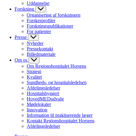
Uddannelse
Forskning
Organisering af forskningen
Forskerprofiler
Forskningspublikationer
For patienter
Presse
Nyheder
Pressekontakt
Billedmateriale
Om os
Om Regionshospitalet Horsens
Strategi
Kvalitet
Sundheds- og hospitalsledelsen
Afdelingsledelser
Hospitalsbyggeri
HovedMEDudvalg
Mødelokaler
Innovation
Information til praktiserende læger
Kontakt Regionshospitalet Horsens
Afdelingsledelser