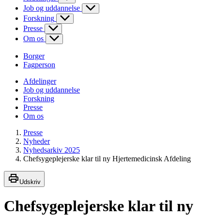
Job og uddannelse
Forskning
Presse
Om os
Borger
Fagperson
Afdelinger
Job og uddannelse
Forskning
Presse
Om os
Presse
Nyheder
Nyhedsarkiv 2025
Chefsygeplejerske klar til ny Hjertemedicinsk Afdeling
Udskriv
Chefsygeplejerske klar til ny