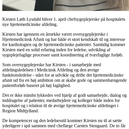
Kirsten Løth Lysdahl bliver 1. april chefsygeplejerske på hospitalets
nye hjertemedicinske afdeling.
Kirsten har igennem en årrække været oversygeplejerske i
Hjertemedicinsk Afsnit og har både et stort kendskab til og interesse
for kardiologien og de hjertemedicinske patienter. Samtidig kommer
Kirsten med en solid erfaring inden for ledelse, udvikling af
sygeplejefaglige processer samt koordinering af tværfaglige forløb.
Som oversygeplejerske har Kirsten - i samarbejde med
afdelingsledelsen i Medicinsk Afdeling og den øvrige
funktionsledelse - stået for at udvikle og drifte det hjertemedicinske
afsnit ud fra en høj ambition om at skabe gode og sammenhængende
patientforløb baseret på høj faglighed.
Det er ikke mindst lykkedes ved hjælp af godt samarbejde, dialog og
inddragelse af patienter, medarbejdere og kolleger både inden for
hospitalet og i relation til de øvrige hjertemedicinske afdelinger i
Region Midtjylland.
De kompetencer og den ledelsesstil kommer Kirsten nu til at sætte
yderligere i spil sammen med cheflæge Carsten Stengaard. De to får