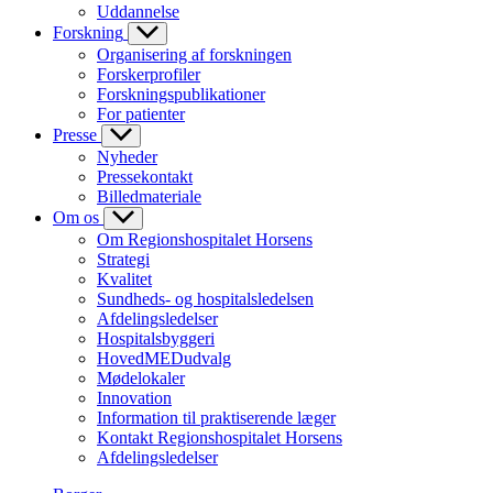
Uddannelse
Forskning
Organisering af forskningen
Forskerprofiler
Forskningspublikationer
For patienter
Presse
Nyheder
Pressekontakt
Billedmateriale
Om os
Om Regionshospitalet Horsens
Strategi
Kvalitet
Sundheds- og hospitalsledelsen
Afdelingsledelser
Hospitalsbyggeri
HovedMEDudvalg
Mødelokaler
Innovation
Information til praktiserende læger
Kontakt Regionshospitalet Horsens
Afdelingsledelser