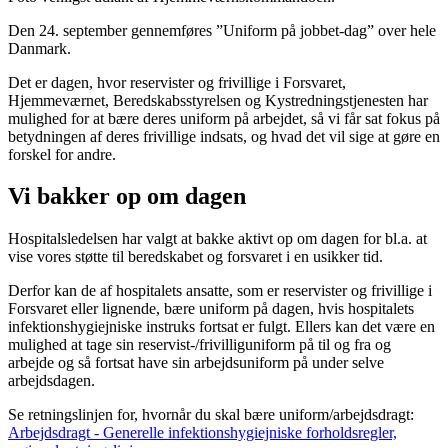
Den 24. september gennemføres ”Uniform på jobbet-dag” over hele
Danmark.
Det er dagen, hvor reservister og frivillige i Forsvaret,
Hjemmeværnet, Beredskabsstyrelsen og Kystredningstjenesten har
mulighed for at bære deres uniform på arbejdet, så vi får sat fokus på
betydningen af deres frivillige indsats, og hvad det vil sige at gøre en
forskel for andre.
Vi bakker op om dagen
Hospitalsledelsen har valgt at bakke aktivt op om dagen for bl.a. at
vise vores støtte til beredskabet og forsvaret i en usikker tid.
Derfor kan de af hospitalets ansatte, som er reservister og frivillige i
Forsvaret eller lignende, bære uniform på dagen, hvis hospitalets
infektionshygiejniske instruks fortsat er fulgt. Ellers kan det være en
mulighed at tage sin reservist-/frivilliguniform på til og fra og
arbejde og så fortsat have sin arbejdsuniform på under selve
arbejdsdagen.
Se retningslinjen for, hvornår du skal bære uniform/arbejdsdragt:
Arbejdsdragt - Generelle infektionshygiejniske forholdsregler,