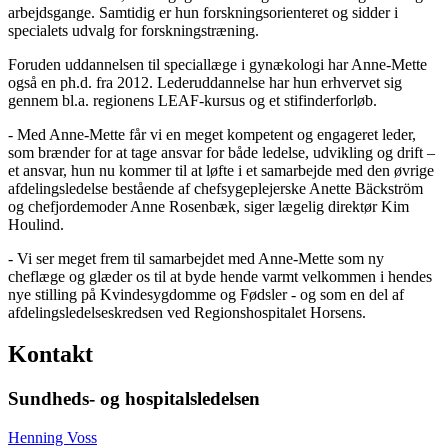
arbejdsgange. Samtidig er hun forskningsorienteret og sidder i
specialets udvalg for forskningstræning.
Foruden uddannelsen til speciallæge i gynækologi har Anne-Mette
også en ph.d. fra 2012. Lederuddannelse har hun erhvervet sig
gennem bl.a. regionens LEAF-kursus og et stifinderforløb.
- Med Anne-Mette får vi en meget kompetent og engageret leder,
som brænder for at tage ansvar for både ledelse, udvikling og drift –
et ansvar, hun nu kommer til at løfte i et samarbejde med den øvrige
afdelingsledelse bestående af chefsygeplejerske Anette Bäckström
og chefjordemoder Anne Rosenbæk, siger lægelig direktør Kim
Houlind.
- Vi ser meget frem til samarbejdet med Anne-Mette som ny
cheflæge og glæder os til at byde hende varmt velkommen i hendes
nye stilling på Kvindesygdomme og Fødsler - og som en del af
afdelingsledelseskredsen ved Regionshospitalet Horsens.
Kontakt
Sundheds- og hospitalsledelsen
Henning Voss