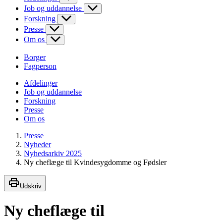
Job og uddannelse
Forskning
Presse
Om os
Borger
Fagperson
Afdelinger
Job og uddannelse
Forskning
Presse
Om os
Presse
Nyheder
Nyhedsarkiv 2025
Ny cheflæge til Kvindesygdomme og Fødsler
Udskriv
Ny cheflæge til