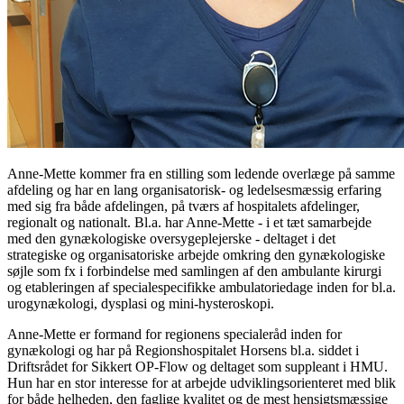
Anne-Mette kommer fra en stilling som ledende overlæge på samme
afdeling og har en lang organisatorisk- og ledelsesmæssig erfaring
med sig fra både afdelingen, på tværs af hospitalets afdelinger,
regionalt og nationalt. Bl.a. har Anne-Mette - i et tæt samarbejde
med den gynækologiske oversygeplejerske - deltaget i det
strategiske og organisatoriske arbejde omkring den gynækologiske
søjle som fx i forbindelse med samlingen af den ambulante kirurgi
og etableringen af specialespecifikke ambulatoriedage inden for bl.a.
urogynækologi, dysplasi og mini-hysteroskopi.
Anne-Mette er formand for regionens specialeråd inden for
gynækologi og har på Regionshospitalet Horsens bl.a. siddet i
Driftsrådet for Sikkert OP-Flow og deltaget som suppleant i HMU.
Hun har en stor interesse for at arbejde udviklingsorienteret med blik
for både helheden, den faglige kvalitet og de mest hensigtsmæssige