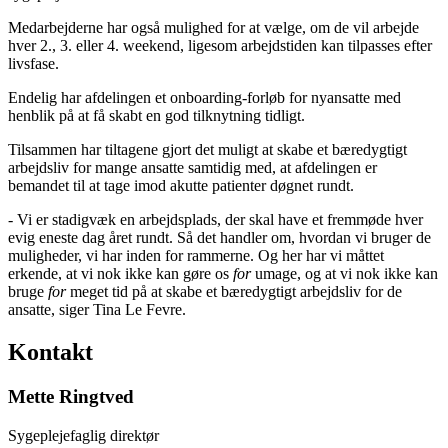
Medarbejderne har også mulighed for at vælge, om de vil arbejde
hver 2., 3. eller 4. weekend, ligesom arbejdstiden kan tilpasses efter
livsfase.
Endelig har afdelingen et onboarding-forløb for nyansatte med
henblik på at få skabt en god tilknytning tidligt.
Tilsammen har tiltagene gjort det muligt at skabe et bæredygtigt
arbejdsliv for mange ansatte samtidig med, at afdelingen er
bemandet til at tage imod akutte patienter døgnet rundt.
- Vi er stadigvæk en arbejdsplads, der skal have et fremmøde hver
evig eneste dag året rundt. Så det handler om, hvordan vi bruger de
muligheder, vi har inden for rammerne. Og her har vi måttet
erkende, at vi nok ikke kan gøre os
for
umage, og at vi nok ikke kan
bruge
for
meget tid på at skabe et bæredygtigt arbejdsliv for de
ansatte, siger Tina Le Fevre.
Kontakt
Mette Ringtved
Sygeplejefaglig direktør