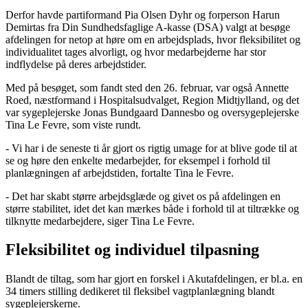
Derfor havde partiformand Pia Olsen Dyhr og forperson Harun
Demirtas fra Din Sundhedsfaglige A-kasse (DSA) valgt at besøge
afdelingen for netop at høre om en arbejdsplads, hvor fleksibilitet og
individualitet tages alvorligt, og hvor medarbejderne har stor
indflydelse på deres arbejdstider.
Med på besøget, som fandt sted den 26. februar, var også Annette
Roed, næstformand i Hospitalsudvalget, Region Midtjylland, og det
var sygeplejerske Jonas Bundgaard Dannesbo og oversygeplejerske
Tina Le Fevre, som viste rundt.
- Vi har i de seneste ti år gjort os rigtig umage for at blive gode til at
se og høre den enkelte medarbejder, for eksempel i forhold til
planlægningen af arbejdstiden, fortalte Tina le Fevre.
- Det har skabt større arbejdsglæde og givet os på afdelingen en
større stabilitet, idet det kan mærkes både i forhold til at tiltrække og
tilknytte medarbejdere, siger Tina Le Fevre.
Fleksibilitet og individuel tilpasning
Blandt de tiltag, som har gjort en forskel i Akutafdelingen, er bl.a. en
34 timers stilling dedikeret til fleksibel vagtplanlægning blandt
sygeplejerskerne.