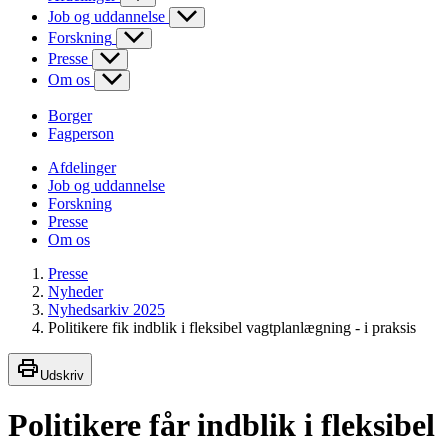
Job og uddannelse
Forskning
Presse
Om os
Borger
Fagperson
Afdelinger
Job og uddannelse
Forskning
Presse
Om os
Presse
Nyheder
Nyhedsarkiv 2025
Politikere fik indblik i fleksibel vagtplanlægning - i praksis
Udskriv
Politikere får indblik i fleksibel