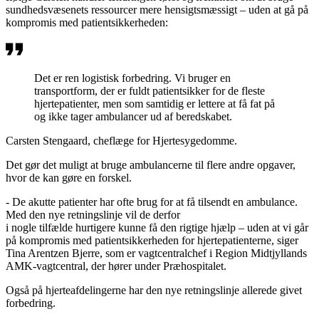
sundhedsvæsenets ressourcer mere hensigtsmæssigt – uden at gå på
kompromis med patientsikkerheden:
Det er ren logistisk forbedring. Vi bruger en
transportform, der er fuldt patientsikker for de fleste
hjertepatienter, men som samtidig er lettere at få fat på
og ikke tager ambulancer ud af beredskabet.
Carsten Stengaard, cheflæge for Hjertesygedomme.
Det
gør
det muligt at bruge ambulancerne til flere andre opgaver,
hvor de kan gøre en forskel.
- De akutte patienter har ofte brug for at få tilsendt en ambulance.
Med den nye retningslinje
vi
l
de derfor
i
nogle
tilfælde
hurtigere
kunne få den rigtige hjælp – uden at vi går
på kompromis med patientsikkerheden for hjertepatienterne,
siger
Tina Arentzen Bjerre, som er vagtcentralchef i Region Midtjyllands
AMK-vagtcentral, der hører under Præhospitalet.
Også på hjerteafdelingerne har den nye retningslinje allerede givet
forbedring.