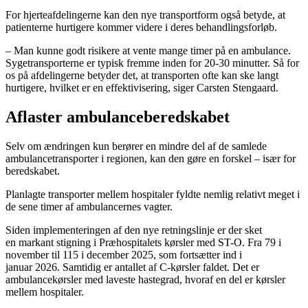
For hjerteafdelingerne kan den nye transportform også betyde, at
patienterne hurtigere kommer videre i deres behandlingsforløb.
– Man kunne godt risikere at vente mange timer på en ambulance.
Sygetransporterne er typisk fremme inden for 20-30 minutter. Så for
os på afdelingerne betyder det, at transporten ofte kan ske langt
hurtigere, hvilket er en effektivisering, siger Carsten Stengaard.
Aflaster ambulanceberedskabet
Selv om ændringen kun berører en mindre del af de samlede
ambulancetransporter i regionen, kan den gøre en forskel – især for
beredskabet.
Planlagte transporter mellem hospitaler fyldte nemlig relativt meget i
de sene timer af ambulancernes vagter.
Siden implementeringen af den nye retningslinje
er der sket
en
markant stigning i
Præhospitalets kørsler med ST-O. F
ra 79 i
november til 115 i december
2025, som fortsætter ind i
januar 2026. Samtidig er antallet af C-kørsler faldet. Det er
ambulancekørsler med laveste hastegrad, hvoraf en del er kørsler
mellem hospitaler.