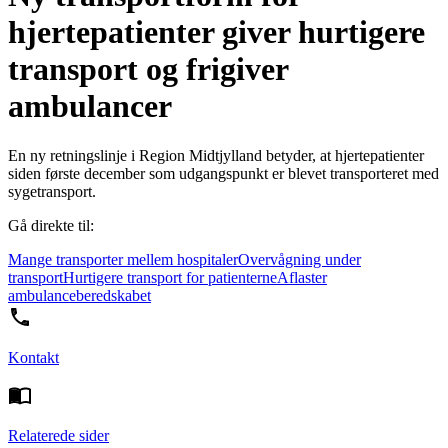
hjertepatienter giver hurtigere
transport og frigiver
ambulancer
En ny retningslinje i Region Midtjylland betyder, at hjertepatienter
siden første december som udgangspunkt er blevet transporteret med
sygetransport.
Gå direkte til:
Mange transporter mellem hospitaler
Overvågning under
transport
Hurtigere transport for patienterne
Aflaster
ambulanceberedskabet
Kontakt
Relaterede sider