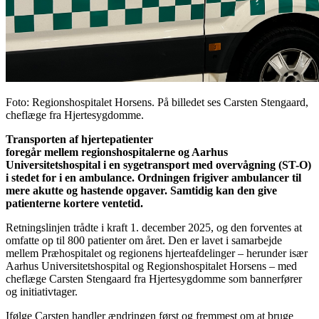
Foto: Regionshospitalet Horsens.
På billedet ses Carsten Stengaard,
cheflæge fra Hjertesygdomme.
Transporten af hjertepatienter
foregår
mellem
regionshospitalerne
og Aarhus
Universitetshospital
i en sygetransport med overvågning (ST-O)
i stedet for i en ambulance. Ordningen frigiver ambulancer til
mere akutte og hastende opgaver. Samtidig kan den give
patienterne kortere ventetid.
Retningslinjen trådte i kraft 1. december 2025, og den forventes at
omfatte op til 800 patienter om året. Den er lavet i samarbejde
mellem Præhospitalet og regionens hjerteafdelinger – herunder især
Aarhus Universitetshospital og Regionshospitalet Horsens – med
cheflæge Carsten Stengaard fra Hjertesygdomme som bannerfører
og initiativtager.
Ifølge Carsten handler ændringen først og fremmest om at bruge