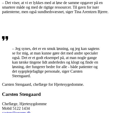
– Det viser, at vi er lykkes med at løse de samme opgaver på en
smartere måde og med de rigtige ressourcer. Til gavn for især
patienterne, men også sundhedsvæsnet, siger Tina Arentzen Bjerre.
– Jeg synes, det er en smuk løsning, og jeg kan sagtens
se for mig, at man kunne gøre det med andre specialer
også. Det er et godt eksempel på, at man nogle gange
kan tænke tingene lidt anderledes og klogt og finde en
løsning, der fungerer bedre for alle - både patienter og
det sygeplejefaglige personale, siger Carsten
Steengaard.
Carsten Stengaard, cheflæge for Hjertesygedomme.
Carsten Stengaard
Cheflæge, Hjertesygdomme
Mobil 5122 1434
casten@onerm.dk