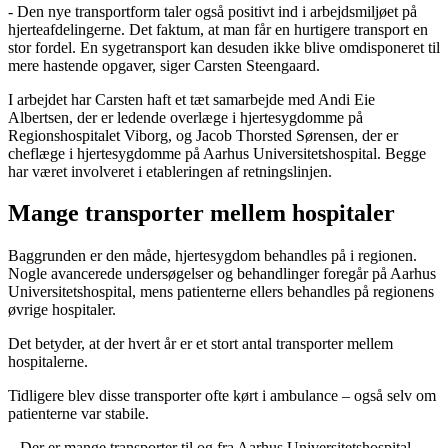
- Den nye transportform taler også positivt ind i arbejdsmiljøet på
hjerteafdelingerne. Det faktum, at man får en hurtigere transport en
stor fordel. En sygetransport kan desuden ikke blive omdisponeret til
mere hastende opgaver, siger Carsten Steengaard.
I arbejdet har Carsten haft et tæt samarbejde med Andi Eie
Albertsen, der er ledende overlæge i hjertesygdomme på
Regionshospitalet Viborg, og Jacob Thorsted Sørensen, der er
cheflæge i hjertesygdomme på Aarhus Universitetshospital. Begge
har været involveret i etableringen af retningslinjen.
Mange transporter mellem hospitaler
Baggrunden er den måde, hjertesygdom behandles på i regionen.
Nogle avancerede undersøgelser og behandlinger foregår på Aarhus
Universitetshospital, mens patienterne ellers behandles på regionens
øvrige hospitaler.
Det betyder, at der hvert år er et stort antal transporter mellem
hospitalerne.
Tidligere blev disse transporter ofte kørt i ambulance – også selv om
patienterne var stabile.
– Der er mange transporter til og fra Aarhus Universitetshospital.