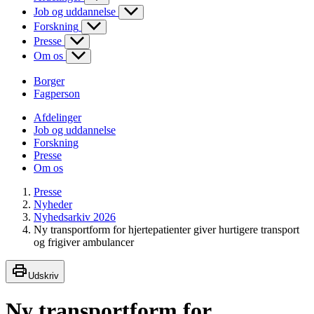
Job og uddannelse
Forskning
Presse
Om os
Borger
Fagperson
Afdelinger
Job og uddannelse
Forskning
Presse
Om os
Presse
Nyheder
Nyhedsarkiv 2026
Ny transportform for hjertepatienter giver hurtigere transport
og frigiver ambulancer
Udskriv
Ny transportform for