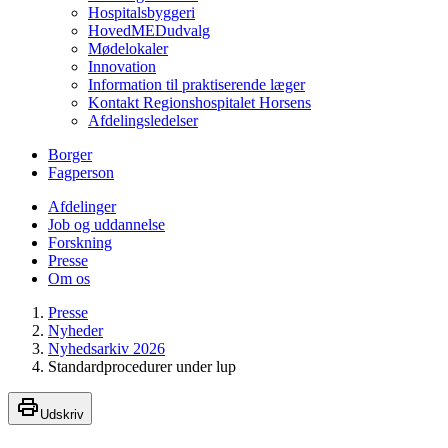
Hospitalsbyggeri
HovedMEDudvalg
Mødelokaler
Innovation
Information til praktiserende læger
Kontakt Regionshospitalet Horsens
Afdelingsledelser
Borger
Fagperson
Afdelinger
Job og uddannelse
Forskning
Presse
Om os
Presse
Nyheder
Nyhedsarkiv 2026
Standardprocedurer under lup
Udskriv