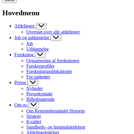
Hovedmenu
Afdelinger
Oversigt over alle afdelinger
Job og uddannelse
Job
Uddannelse
Forskning
Organisering af forskningen
Forskerprofiler
Forskningspublikationer
For patienter
Presse
Nyheder
Pressekontakt
Billedmateriale
Om os
Om Regionshospitalet Horsens
Strategi
Kvalitet
Sundheds- og hospitalsledelsen
Afdelingsledelser