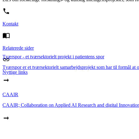
Kontakt
Relaterede sider
Tværspor - et tværsektorielt projekt i patientens spor
Tværspor er et tværsektorielt samarbejdsprojekt som har til formål at
Nyttige links
CAAIR
CAAIR; Collaboration on Applied AI Research and digital Innovation