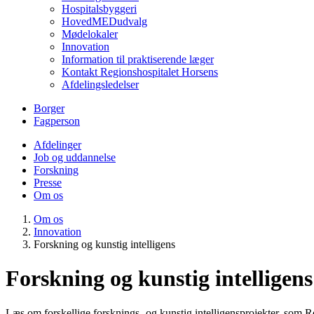
Hospitalsbyggeri
HovedMEDudvalg
Mødelokaler
Innovation
Information til praktiserende læger
Kontakt Regionshospitalet Horsens
Afdelingsledelser
Borger
Fagperson
Afdelinger
Job og uddannelse
Forskning
Presse
Om os
Om os
Innovation
Forskning og kunstig intelligens
Forskning og kunstig intelligens
Læs om forskellige forsknings- og kunstig intelligensprojekter, som R