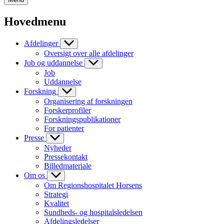
Hovedmenu
Afdelinger
Oversigt over alle afdelinger
Job og uddannelse
Job
Uddannelse
Forskning
Organisering af forskningen
Forskerprofiler
Forskningspublikationer
For patienter
Presse
Nyheder
Pressekontakt
Billedmateriale
Om os
Om Regionshospitalet Horsens
Strategi
Kvalitet
Sundheds- og hospitalsledelsen
Afdelingsledelser