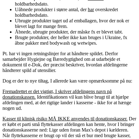
holdbarhedsdato.
Uåbnede produkter i større antal, der
har
overskredet
holdbarhedsdato.
Ubrugte produkter taget ud af emballagen, hvor der nok er
blevet lagt for mange frem.
Åbnede, ubrugte produkter, der måske fx er blevet tabt.
Brugte produkter, der heller ikke kan bruges i Ukraine, fx
åbne pakker med bodywash og wetwipes.
Pt. har vi ingen retningslinjer for at håndtere spildet. Derfor
samarbejder Hygiejne og Bæredygtighed om at udarbejde et
dokument til e-Dok, der præcist beskriver, hvordan afdelingerne
håndterer spild af utensilier.
Dog er der to nye tiltag, I allerede kan være opmærksomme på nu:
Fremadrettet er det vigtigt, I skriver afdelingens navn på
donationskassen.
Identifikationen vil kun blive brugt til at hjælpe
afdelingen med, at det rigtige lander i kasserne - ikke for at hænge
nogen ud.
Kasser til klinisk risiko MÅ IKKE anvendes til donationskasser.
Der
er købt et parti små flyttekasser afdelingen kan hente, hvor I bringer
donationskasserne ned: Lige uden foran Max's depot i kælderen.
Når flyttekasserne er brugt op vil der stå et bur med brugte kasser,