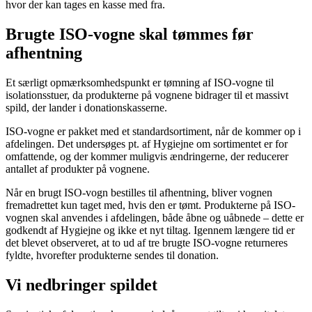
hvor der kan tages en kasse med fra.
Brugte ISO-vogne skal tømmes før
afhentning
Et særligt opmærksomhedspunkt er tømning af ISO-vogne til
isolationsstuer, da produkterne på vognene bidrager til et massivt
spild, der lander i donationskasserne.
ISO-vogne er pakket med et standardsortiment, når de kommer op i
afdelingen. Det undersøges pt. af Hygiejne om sortimentet er for
omfattende, og der kommer muligvis ændringerne, der reducerer
antallet af produkter på vognene.
Når en brugt ISO-vogn bestilles til afhentning, bliver vognen
fremadrettet kun taget med, hvis den er tømt. Produkterne på ISO-
vognen skal anvendes i afdelingen, både åbne og uåbnede – dette er
godkendt af Hygiejne og ikke et nyt tiltag. Igennem længere tid er
det blevet observeret, at to ud af tre brugte ISO-vogne returneres
fyldte, hvorefter produkterne sendes til donation.
Vi nedbringer spildet