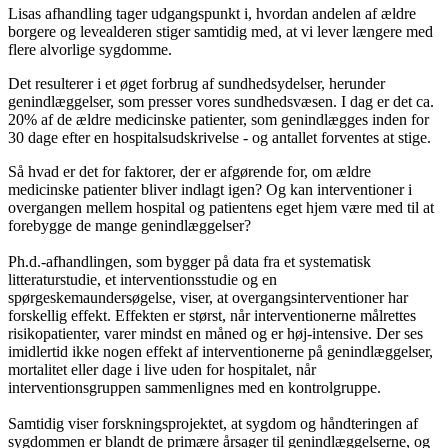
Lisas afhandling tager udgangspunkt i, hvordan andelen af ældre
borgere og levealderen stiger samtidig med, at vi lever længere med
flere alvorlige sygdomme.
Det resulterer i et øget forbrug af sundhedsydelser, herunder
genindlæggelser, som presser vores sundhedsvæsen. I dag er det ca.
20% af de ældre medicinske patienter, som genindlægges inden for
30 dage efter en hospitalsudskrivelse - og antallet forventes at stige.
Så hvad er det for faktorer, der er afgørende for, om ældre
medicinske patienter bliver indlagt igen? Og kan interventioner i
overgangen mellem hospital og patientens eget hjem være med til at
forebygge de mange genindlæggelser?
Ph.d.-afhandlingen, som bygger på data fra et systematisk
litteraturstudie, et interventionsstudie og en
spørgeskemaundersøgelse, viser, at overgangsinterventioner har
forskellig effekt. Effekten er størst, når interventionerne målrettes
risikopatienter, varer mindst en måned og er høj-intensive. Der ses
imidlertid ikke nogen effekt af interventionerne på genindlæggelser,
mortalitet eller dage i live uden for hospitalet, når
interventionsgruppen sammenlignes med en kontrolgruppe.
Samtidig viser forskningsprojektet, at sygdom og håndteringen af
sygdommen er blandt de primære årsager til genindlæggelserne, og