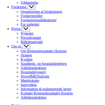
Uddannelse
Forskning
Organisering af forskningen
Forskerprofiler
Forskningspublikationer
For patienter
Presse
Nyheder
Pressekontakt
Billedmateriale
Om os
Om Regionshospitalet Horsens
Strategi
Kvalitet
Sundheds- og hospitalsledelsen
Afdelingsledelser
Hospitalsbyggeri
HovedMEDudvalg
Mødelokaler
Innovation
Information til praktiserende læger
Kontakt Regionshospitalet Horsens
Afdelingsledelser